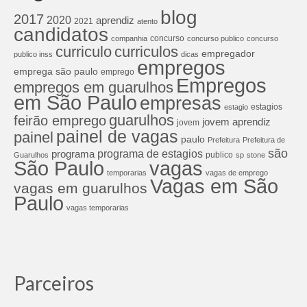
blog
2017
2020
aprendiz
2021
atento
candidatos
concurso
companhia
concurso publico
concurso
curriculos
curriculo
empregador
publico inss
dicas
empregos
emprega são paulo
emprego
Empregos
empregos em guarulhos
em São Paulo
empresas
estagios
estagio
guarulhos
feirão emprego
jovem aprendiz
jovem
painel de vagas
painel
paulo
Prefeitura
Prefeitura de
são
programa de estagios
programa
publico
Guarulhos
sp
stone
São Paulo
vagas
temporarias
vagas de emprego
Vagas em São
vagas em guarulhos
Paulo
vagas temporarias
Parceiros