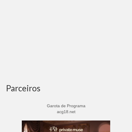
Adicionar vagas
Pesquisar Currículos
Minhas vagas
Painel de Vagas
Blog
Fale Conosco
Parceiros
Garota de Programa
acg18.net