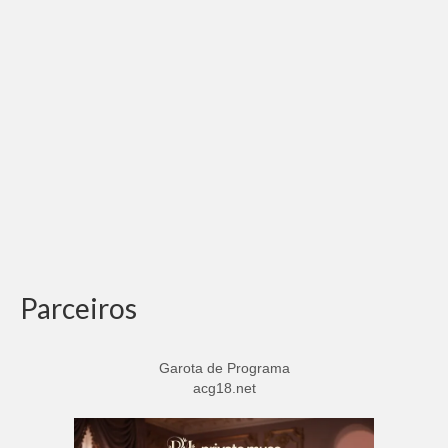
Adicionar vagas
Pesquisar Currículos
Minhas vagas
Painel de Vagas
Blog
Fale Conosco
Parceiros
Garota de Programa
acg18.net