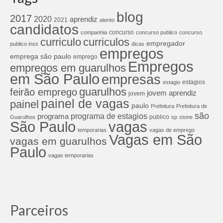
blog
2017
2020
aprendiz
2021
atento
candidatos
concurso
companhia
concurso publico
concurso
curriculos
curriculo
empregador
publico inss
dicas
empregos
emprega são paulo
emprego
Empregos
empregos em guarulhos
em São Paulo
empresas
estagios
estagio
guarulhos
feirão emprego
jovem aprendiz
jovem
painel de vagas
painel
paulo
Prefeitura
Prefeitura de
são
programa de estagios
programa
publico
Guarulhos
sp
stone
São Paulo
vagas
temporarias
vagas de emprego
Vagas em São
vagas em guarulhos
Paulo
vagas temporarias
Parceiros