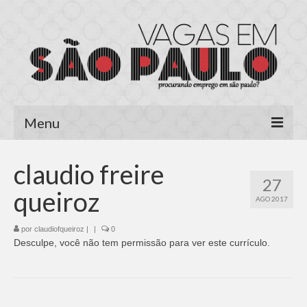
Menu
Página Inicial
claudio freire
27
Área do Candidato
queiroz
AGO 2017
Cadastrar Currículo
por
claudiofqueiroz
|
|
0
Desculpe, você não tem permissão para ver este currículo.
Meus Currículos
Vagas no E-mail
Área do Empregador