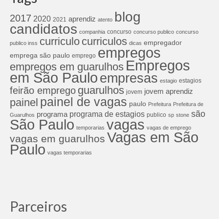
blog
2017
2020
aprendiz
2021
atento
candidatos
concurso
companhia
concurso publico
concurso
curriculos
curriculo
empregador
publico inss
dicas
empregos
emprega são paulo
emprego
Empregos
empregos em guarulhos
em São Paulo
empresas
estagios
estagio
guarulhos
feirão emprego
jovem aprendiz
jovem
painel de vagas
painel
paulo
Prefeitura
Prefeitura de
são
programa de estagios
programa
publico
Guarulhos
sp
stone
São Paulo
vagas
temporarias
vagas de emprego
Vagas em São
vagas em guarulhos
Paulo
vagas temporarias
Parceiros