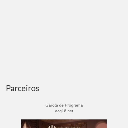
Adicionar vagas
Pesquisar Currículos
Minhas vagas
Painel de Vagas
Blog
Fale Conosco
Parceiros
Garota de Programa
acg18.net