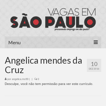
Menu
Página Inicial
Angelica mendes da
10
Área do Candidato
Cruz
DEZ 2016
Cadastrar Currículo
por
angelica.mc89
|
|
0
Desculpe, você não tem permissão para ver este currículo.
Meus Currículos
Vagas no E-mail
Área do Empregador